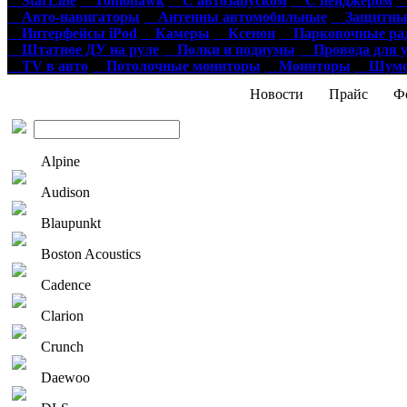
StarLine
Tomohawk
С автозапуском
С пейджером
О
Авто-навигаторы
Антенны автомобильные
Защитные
Интерфейсы iPod
Камеры
Ксенон
Парковочные ра
Штатное ДУ на руле
Полки и подиумы
Провода для у
TV в авто
Потолочные мониторы
Мониторы
Шумои
Новости
Прайс
Фо
Alpine
Audison
Blaupunkt
Boston Acoustics
Cadence
Clarion
Crunch
Daewoo