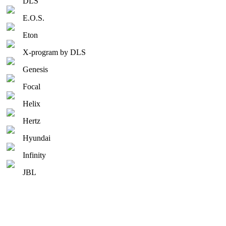
DLS
E.O.S.
Eton
X-program by DLS
Genesis
Focal
Helix
Hertz
Hyundai
Infinity
JBL