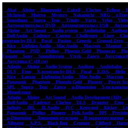
Автомагнитолы
Акустика
Ус
Akai
Alpine
Blaupunkt
Calcell
Clarion
Eclipse
Ep
McIntosh
Motevo
Mystery
Nakamichi
NRG
nTray
Soundmax
Supra
Teac
Trinity
Varta
Velas
Video
Автомагнитолы с DVD
Автомагнитолы с USB
Автома
Alpine
Art Sound
Audio system
Audiobahn
Audison
Bull Audio
Cadence
Canton
Challenger
Ciare
Clar
program by DLS
Focal
Fusion
Genesis
Ground Zero
H
Kicx
Lighting Audio
Mac Audio
Macrom
Magnat
M
Phantom
PHD
Philips
Phoenix Gold
Phonocar
Pion
Fosgate
Sony
Soundstream
Vtrek
Zapco
Акустика 6"
Акустика 4" (10 см)
Adagio
Alpine
Audio System
Audison
Audiobahn
B
DLS
Eton
X-program by DLS
Focal
E.O.S.
Helix
Kicx
Lanzar
Lightning Audio
Mac Audio
Macrom
M
Panasonic
Phantom
Phoenix Gold
Pioneer
Power Aco
SPL
Supra
Teac
Zapco
µ-Dimension
5-ти каналь
Моноблоки
Adagio
Alpine
Art Sound
Audio Development (AD)
Au
Bull Audio
Cadence
Clarion
DLS
Dragster
Eton
Infinity
JBL
JL Audio
JVC
Kenwood
Kicker
Lig
Panasonic
Philips
Pioneer
Polk Audio
PPI
Precisio
µ-Dimension
Динамики отдельно
В закрытом ящике
С
Alligator
A.P.S.
Black Bug
Cenmax
Clifford
Harpo