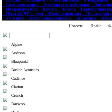
StarLine
Tomohawk
С автозапуском
С пейджером
О
Авто-навигаторы
Антенны автомобильные
Защитные
Интерфейсы iPod
Камеры
Ксенон
Парковочные ра
Штатное ДУ на руле
Полки и подиумы
Провода для у
TV в авто
Потолочные мониторы
Мониторы
Шумои
Новости
Прайс
Фо
Alpine
Audison
Blaupunkt
Boston Acoustics
Cadence
Clarion
Crunch
Daewoo