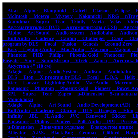
Автомагнитолы
Акустика
Ус
Akai
Alpine
Blaupunkt
Calcell
Clarion
Eclipse
Ep
McIntosh
Motevo
Mystery
Nakamichi
NRG
nTray
Soundmax
Supra
Teac
Trinity
Varta
Velas
Video
Автомагнитолы с DVD
Автомагнитолы с USB
Автома
Alpine
Art Sound
Audio system
Audiobahn
Audison
Bull Audio
Cadence
Canton
Challenger
Ciare
Clar
program by DLS
Focal
Fusion
Genesis
Ground Zero
H
Kicx
Lighting Audio
Mac Audio
Macrom
Magnat
M
Phantom
PHD
Philips
Phoenix Gold
Phonocar
Pion
Fosgate
Sony
Soundstream
Vtrek
Zapco
Акустика 6"
Акустика 4" (10 см)
Adagio
Alpine
Audio System
Audison
Audiobahn
B
DLS
Eton
X-program by DLS
Focal
E.O.S.
Helix
Kicx
Lanzar
Lightning Audio
Mac Audio
Macrom
M
Panasonic
Phantom
Phoenix Gold
Pioneer
Power Aco
SPL
Supra
Teac
Zapco
µ-Dimension
5-ти каналь
Моноблоки
Adagio
Alpine
Art Sound
Audio Development (AD)
Au
Bull Audio
Cadence
Clarion
DLS
Dragster
Eton
Infinity
JBL
JL Audio
JVC
Kenwood
Kicker
Lig
Panasonic
Philips
Pioneer
Polk Audio
PPI
Precisio
µ-Dimension
Динамики отдельно
В закрытом ящике
С
Alligator
A.P.S.
Black Bug
Cenmax
Clifford
Harpo