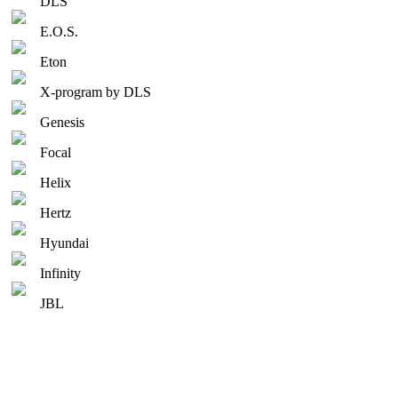
DLS
E.O.S.
Eton
X-program by DLS
Genesis
Focal
Helix
Hertz
Hyundai
Infinity
JBL