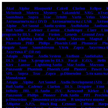
Автомагнитолы
Акустика
Ус
Akai
Alpine
Blaupunkt
Calcell
Clarion
Eclipse
Ep
McIntosh
Motevo
Mystery
Nakamichi
NRG
nTray
Soundmax
Supra
Teac
Trinity
Varta
Velas
Video
Автомагнитолы с DVD
Автомагнитолы с USB
Автома
Alpine
Art Sound
Audio system
Audiobahn
Audison
Bull Audio
Cadence
Canton
Challenger
Ciare
Clar
program by DLS
Focal
Fusion
Genesis
Ground Zero
H
Kicx
Lighting Audio
Mac Audio
Macrom
Magnat
M
Phantom
PHD
Philips
Phoenix Gold
Phonocar
Pion
Fosgate
Sony
Soundstream
Vtrek
Zapco
Акустика 6"
Акустика 4" (10 см)
Adagio
Alpine
Audio System
Audison
Audiobahn
B
DLS
Eton
X-program by DLS
Focal
E.O.S.
Helix
Kicx
Lanzar
Lightning Audio
Mac Audio
Macrom
M
Panasonic
Phantom
Phoenix Gold
Pioneer
Power Aco
SPL
Supra
Teac
Zapco
µ-Dimension
5-ти каналь
Моноблоки
Adagio
Alpine
Art Sound
Audio Development (AD)
Au
Bull Audio
Cadence
Clarion
DLS
Dragster
Eton
Infinity
JBL
JL Audio
JVC
Kenwood
Kicker
Lig
Panasonic
Philips
Pioneer
Polk Audio
PPI
Precisio
µ-Dimension
Динамики отдельно
В закрытом ящике
С
Alligator
A.P.S.
Black Bug
Cenmax
Clifford
Harpo