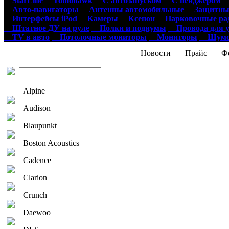
StarLine
Tomohawk
С автозапуском
С пейджером
О
Авто-навигаторы
Антенны автомобильные
Защитные
Интерфейсы iPod
Камеры
Ксенон
Парковочные ра
Штатное ДУ на руле
Полки и подиумы
Провода для у
TV в авто
Потолочные мониторы
Мониторы
Шумои
Новости
Прайс
Фо
Alpine
Audison
Blaupunkt
Boston Acoustics
Cadence
Clarion
Crunch
Daewoo