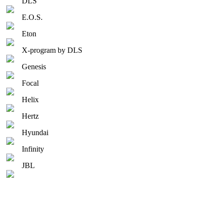
DLS
E.O.S.
Eton
X-program by DLS
Genesis
Focal
Helix
Hertz
Hyundai
Infinity
JBL