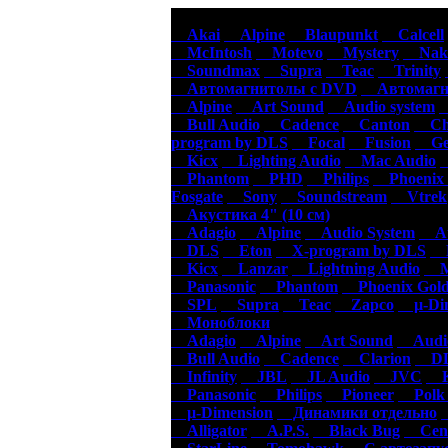
Авт
Akai
Alpine
Blaupunkt
Calcell
McIntosh
Motevo
Mystery
Naka
Soundmax
Supra
Teac
Trinity
Автомагнитолы с DVD
Автомагни
Alpine
Art Sound
Audio system
Bull Audio
Cadence
Canton
Cha
program by DLS
Focal
Fusion
Gen
Kicx
Lighting Audio
Mac Audio
Phantom
PHD
Philips
Phoenix 
Fosgate
Sony
Soundstream
Vtrek
Акустика 4" (10 см)
Adagio
Alpine
Audio System
Au
DLS
Eton
X-program by DLS
F
Kicx
Lanzar
Lightning Audio
Ma
Panasonic
Phantom
Phoenix Gol
SPL
Supra
Teac
Zapco
µ-Dim
Моноблоки
Adagio
Alpine
Art Sound
Audio
Bull Audio
Cadence
Clarion
DL
Infinity
JBL
JL Audio
JVC
K
Panasonic
Philips
Pioneer
Polk 
µ-Dimension
Динамики отдельно
Alligator
A.P.S.
Black Bug
Cen