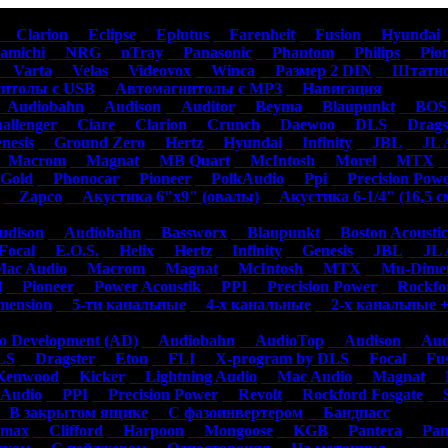
омагнитолы
Акустика
Усилители
Сабвуферы
Сигнализации
Аксесс
Clarion
Eclipse
Eplutus
Farenheit
Fusion
Hyundai
michi
NRG
nTray
Panasonic
Phantom
Philips
Pion
Varta
Velas
Videovox
Winca
Размер 2 DIN
Штатно
толы с USB
Автомагнитолы с MP3
Навигация
Audiobahn
Audison
Auditor
Beyma
Blaupunkt
BOSS
llenger
Ciare
Clarion
Crunch
Daewoo
DLS
Dragst
esis
Ground Zero
Hertz
Hyundai
Infinity
JBL
JL A
Macrom
Magnat
MB Quart
McIntosh
Morel
MTX
N
Gold
Phonocar
Pioneer
PolkAudio
Ppi
Precision Pow
Zapco
Акустика 6"х9" (овалы)
Акустика 6-1/4" (16,5 с
dison
Audiobahn
Bassworx
Blaupunkt
Boston Acoustic
ocal
E.O.S.
Helix
Hertz
Infinity
Genesis
JBL
JL A
c Audio
Macrom
Magnat
McIntosh
MTX
Mu-Dimen
d
Pioneer
Power Acoustik
PPI
Precision Power
Rockfor
ension
5-ти канальные
4-х канальные
2-х канальные +
 Development (AD)
Audiobahn
AudioTop
Audison
Audi
S
Dragster
Eton
FLI
X-program by DLS
Focal
Fus
enwood
Kicker
Lightning Audio
Mac Audio
Magnat
M
Audio
PPI
Precision Power
Revolt
Rockford Fosgate
S
В закрытом ящике
С фазоинвертером
Бандпасс
max
Clifford
Harpoon
Mongoose
KGB
Pantera
Pan