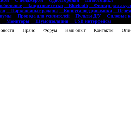
ском
С пейджером
Одностороняя
На мотоцикл
обильные
Защитные сетки
Bluetooth
Фильтр для акус
он
Парковочные радары
Корпуса под динамики
Перехо
диумы
Провода для усилителей
Пульты Д/У
Силовые ко
ы
Мониторы
Шумоизоляция
USB-интерфейсы
ости
Прайс
Форум
Наш опыт
Контакты
Опис