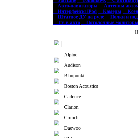
StarLine
Tomohawk
С автозапу
Авто-навигаторы
Антенны автом
Интерфейсы iPod
Камеры
Ксен
Штатное ДУ на руле
Полки и по
TV в авто
Потолочные монитор
Нов
Alpine
Audison
Blaupunkt
Boston Acoustics
Cadence
Clarion
Crunch
Daewoo