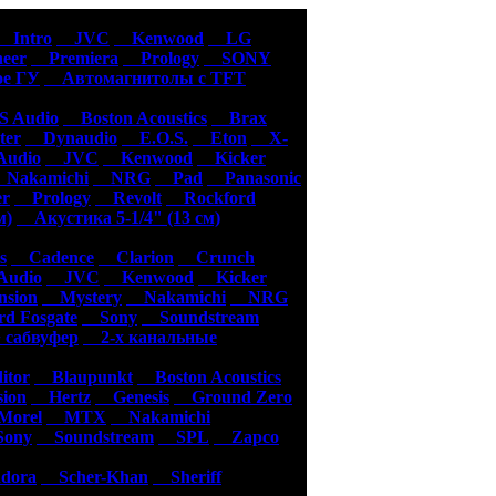
уары
Intro
JVC
Kenwood
LG
eer
Premiera
Prology
SONY
е ГУ
Автомагнитолы с TFT
 Audio
Boston Acoustics
Brax
er
Dynaudio
E.O.S.
Eton
X-
udio
JVC
Kenwood
Kicker
akamichi
NRG
Pad
Panasonic
er
Prology
Revolt
Rockford
м)
Акустика 5-1/4" (13 см)
s
Cadence
Clarion
Crunch
udio
JVC
Kenwood
Kicker
sion
Mystery
Nakamichi
NRG
d Fosgate
Sony
Soundstream
 сабвуфер
2-х канальные
tor
Blaupunkt
Boston Acoustics
ion
Hertz
Genesis
Ground Zero
orel
MTX
Nakamichi
ony
Soundstream
SPL
Zapco
dora
Scher-Khan
Sheriff