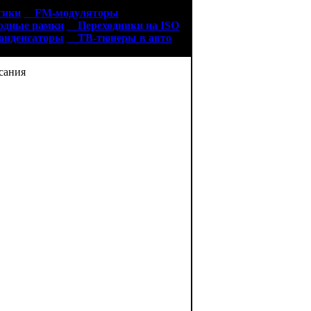
тики
FM-модуляторы
дные рамки
Переходники на ISO
нденсаторы
ТВ-тюнеры в авто
ания