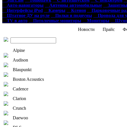
StarLine
Tomohawk
С автозапуском
С пейджером
О
Авто-навигаторы
Антенны автомобильные
Защитные
Интерфейсы iPod
Камеры
Ксенон
Парковочные ра
Штатное ДУ на руле
Полки и подиумы
Провода для у
TV в авто
Потолочные мониторы
Мониторы
Шумои
Новости
Прайс
Фо
Alpine
Audison
Blaupunkt
Boston Acoustics
Cadence
Clarion
Crunch
Daewoo