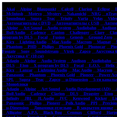
Автомагнитолы
Акустика
Ус
Akai
Alpine
Blaupunkt
Calcell
Clarion
Eclipse
Ep
McIntosh
Motevo
Mystery
Nakamichi
NRG
nTray
Soundmax
Supra
Teac
Trinity
Varta
Velas
Video
Автомагнитолы с DVD
Автомагнитолы с USB
Автома
Alpine
Art Sound
Audio system
Audiobahn
Audison
Bull Audio
Cadence
Canton
Challenger
Ciare
Clar
program by DLS
Focal
Fusion
Genesis
Ground Zero
H
Kicx
Lighting Audio
Mac Audio
Macrom
Magnat
M
Phantom
PHD
Philips
Phoenix Gold
Phonocar
Pion
Fosgate
Sony
Soundstream
Vtrek
Zapco
Акустика 6"
Акустика 4" (10 см)
Adagio
Alpine
Audio System
Audison
Audiobahn
B
DLS
Eton
X-program by DLS
Focal
E.O.S.
Helix
Kicx
Lanzar
Lightning Audio
Mac Audio
Macrom
M
Panasonic
Phantom
Phoenix Gold
Pioneer
Power Aco
SPL
Supra
Teac
Zapco
µ-Dimension
5-ти каналь
Моноблоки
Adagio
Alpine
Art Sound
Audio Development (AD)
Au
Bull Audio
Cadence
Clarion
DLS
Dragster
Eton
Infinity
JBL
JL Audio
JVC
Kenwood
Kicker
Lig
Panasonic
Philips
Pioneer
Polk Audio
PPI
Precisio
µ-Dimension
Динамики отдельно
В закрытом ящике
С
Alligator
A.P.S.
Black Bug
Cenmax
Clifford
Harpo