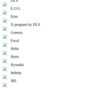
DLS
E.O.S.
Eton
X-program by DLS
Genesis
Focal
Helix
Hertz
Hyundai
Infinity
JBL